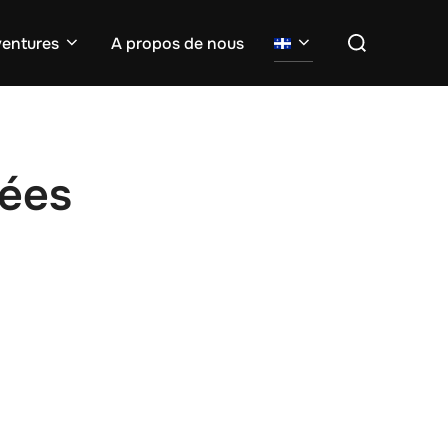
Search
entures
A propos de nous
for:
nées