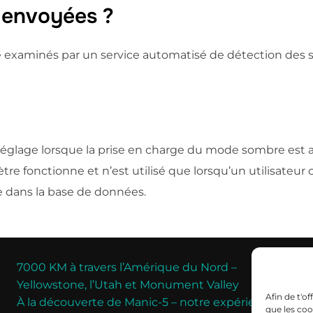
 envoyées ?
e examinés par un service automatisé de détection des 
e réglage lorsque la prise en charge du mode sombre est 
re fonctionne et n’est utilisé que lorsqu’un utilisateur
e dans la base de données.
7000 KM à travers l’Amérique du Nord –
Yellowstone, l’Utah et Monument Valley
Afin de t'o
À la découverte de Manic-5 – notre expérience sur
que les coo