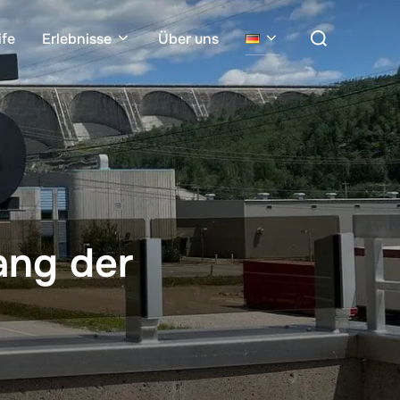
Suchen
ife
Erlebnisse
Über uns
nach:
ang der