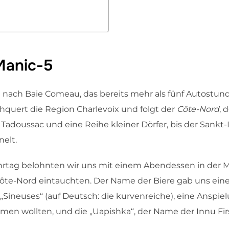
Manic-5
 nach Baie Comeau, das bereits mehr als fünf Autostund
rchquert die Region Charlevoix und folgt der
Côte-Nord
, 
adoussac und eine Reihe kleiner Dörfer, bis der Sankt-
nelt.
rtag belohnten wir uns mit einem Abendessen in der M
Côte-Nord eintauchten. Der Name der Biere gab uns ei
Sineuses“ (auf Deutsch: die kurvenreiche), eine Anspielu
men wollten, und die „Uapishka“, der Name der Innu Firs