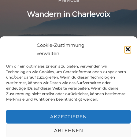
Previous
r
n
Wandern in Charlevoix
a
t
i
v
Cookie-Zustimmung
e
verwalten
Startseite
:
Unser Sprinter
Um dir ein optimales Erlebnis zu bieten, verwenden wir
Nordamerika Roadtrip #vanlife
Technologien wie Cookies, um Geräteinformationen zu speichern
Über uns
und/oder darauf zuzugreifen. Wenn du diesen Technologien
zustimmst, können wir Daten wie das Surfverhalten oder
eindeutige IDs auf dieser Website verarbeiten. Wenn du deine
Zustimmung nicht erteilst oder zurückziehst, können bestimmte
Merkmale und Funktionen beeinträchtigt werden.
Roadtrip nach Utah – 7000 KM durch Nordamerika
Auf nach Manic-5: Roadtrip entlang der Route 389
AKZEPTIEREN
Roadtrip in den Maritimes
Neufundland in 6 Tagen
ABLEHNEN