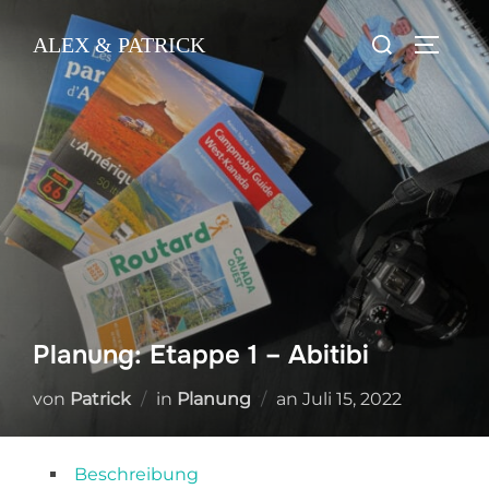
Zum
Suchen
ALEX & PATRICK
Inhalt
SEITEN
nach:
springen
Planung: Etappe 1 – Abitibi
Veröffentlicht
von
Patrick
in
Planung
an
Juli 15, 2022
am
Beschreibung