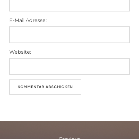
E-Mail Adresse:
Website:
A
l
t
Beitragsnavigation
e
Previous