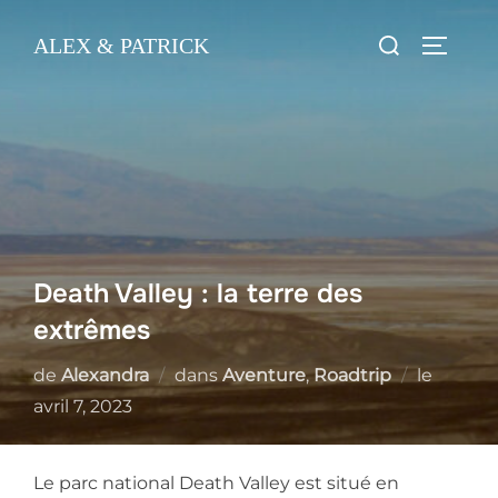
Skip
Search
ALEX & PATRICK
to
TOGGL
for:
content
Death Valley : la terre des
extrêmes
Posted
de
Alexandra
dans
Aventure
,
Roadtrip
le
on
avril 7, 2023
Le parc national Death Valley est situé en