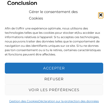
Conclusion
Gérer le consentement des
La vallée de la Mort est un endroit
Cookies
incroyablement unique et fascinant qui offre
Afin de t'offrir une expérience optimale, nous utilisons des
une expérience inoubliable à tous ceux qui la
technologies telles que les cookies pour stocker et/ou accéder aux
visitent. Avec ses paysages époustouflants, ce
informations relatives à l'appareil. Si tu acceptes ces technologies,
nous pouvons traiter des données telles que le comportement de
parc national est un joyau de la nature. Nous
navigation ou des identifiants uniques sur ce site. Si tu ne donnes
pas ton consentement ou si tu le retires, certaines caractéristiques
avons particulièrement aimé explorer les dunes
et fonctions peuvent être affectées.
de sable, son bassin de sel et le canyon doré.
Mais, la route en tant que telle est aussi un
ACCEPTER
aventure inoubliable. Il est important de se
REFUSER
rappeler que la vallée de la Mort est un
environnement extrême, il faut prévoir
VOIR LES PRÉFÉRENCES
beaucoup d’eau et un bon chapeau.
Gestion des Cookies
Déclaration sur la protection des données
En terminant, que vous soyez un amoureux de