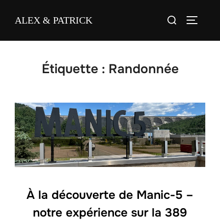
Skip
Search
ALEX & PATRICK
to
TOGGL
for:
content
Étiquette :
Randonnée
À la découverte de Manic-5 –
notre expérience sur la 389