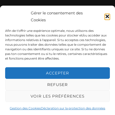
publications
Page d’accueil
Gérer le consentement des
Notre Sprinter
Cookies
Roadtrip #vanlife
A propos de nous
Afin de t'offrir une expérience optimale, nous utilisons des
technologies telles que les cookies pour stocker et/ou accéder aux
informations relatives à l'appareil. Si tu acceptes ces technologies,
nous pouvons traiter des données telles que le comportement de
navigation ou des identifiants uniques sur ce site. Si tu ne donnes
7000 KM à travers l’Amérique du Nord – Yellowstone,
pas ton consentement ou si tu le retires, certaines caractéristiques
l’Utah et Monument Valley
et fonctions peuvent être affectées.
À la découverte de Manic-5 – notre expérience sur la
389
ACCEPTER
Roadtrip dans les maritimes
Une semaine à Terre-Neuve
REFUSER
VOIR LES PRÉFÉRENCES
Déclaration sur la protection des données
Gestion des Cookies
Déclaration sur la protection des données