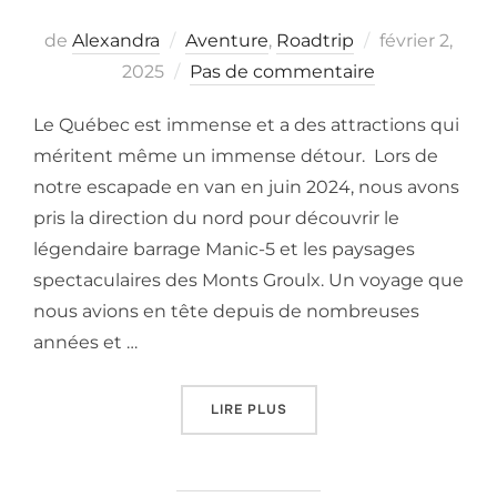
Posted
de
Alexandra
Aventure
,
Roadtrip
février 2,
on
2025
Pas de commentaire
Le Québec est immense et a des attractions qui
méritent même un immense détour. Lors de
notre escapade en van en juin 2024, nous avons
pris la direction du nord pour découvrir le
légendaire barrage Manic-5 et les paysages
spectaculaires des Monts Groulx. Un voyage que
nous avions en tête depuis de nombreuses
années et …
« À LA DÉCOUVERTE DE MAN
LIRE PLUS