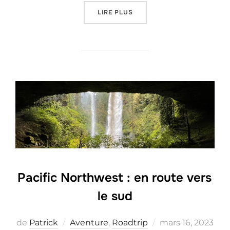
« UNE JOURNÉE FROIDE AU
LIRE PLUS
Pacific Northwest : en route vers
le sud
Posted
de
Patrick
Aventure
,
Roadtrip
mars 16, 2023