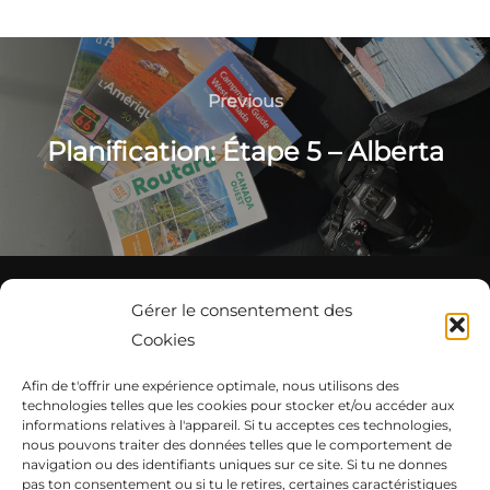
l
t
Navigation
e
de
Previous
Previous
r
n
l'article
Planification: Étape 5 – Alberta
a
t
i
v
e
Page d’accueil
Gérer le consentement des
:
Notre Sprinter
Cookies
Roadtrip #vanlife
A propos de nous
Afin de t'offrir une expérience optimale, nous utilisons des
technologies telles que les cookies pour stocker et/ou accéder aux
informations relatives à l'appareil. Si tu acceptes ces technologies,
nous pouvons traiter des données telles que le comportement de
navigation ou des identifiants uniques sur ce site. Si tu ne donnes
pas ton consentement ou si tu le retires, certaines caractéristiques
7000 KM à travers l’Amérique du Nord – Yellowstone,