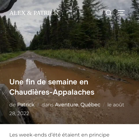
Skip
Search
ALEX & PATRICK
to
TOGGL
for:
content
Une fin de semaine en
Chaudières-Appalaches
Posted
de
Patrick
dans
Aventure
,
Québec
le
août
on
28, 2022
Les week-ends d’été étaient en principe