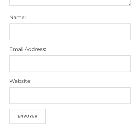
Name:
Email Address:
Website:
A