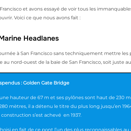
rancisco et avons essayé de voir tous les immanquables po
rir. Voici ce que nous avons fait :
 Marine Headlanes
ournée à San Francisco sans techniquement mettre les p
ée au nord-ouest de la baie de San Francisco, soit juste 
uspendus : Golden Gate Bridge
une hauteur de 67 m et ses pylônes sont haut de 230 mèt
280 mètres, il a détenu le titre du plus long jusqu’en 19
a construction s’est achevé en 1937.
choisi en fait de ce pont l’un des plus reconnaissables 