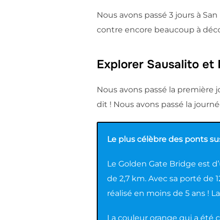
Nous avons passé 3 jours à San F
contre encore beaucoup à découv
Explorer Sausalito et
Nous avons passé la première j
dit ! Nous avons passé la journ
Le plus célèbre des ponts s
Le Golden Gate Bridge est d’
de 2,7 km. Avec sa porté de 1
réalisé en moins de 5 ans ! L
La couleur orange qui a été 