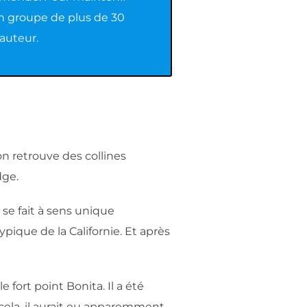
un groupe de plus de 30
auteur.
’on retrouve des collines
dge.
 se fait à sens unique
ypique de la Californie. Et après
e fort point Bonita. Il a été
é cela, il aurait eu apparemment