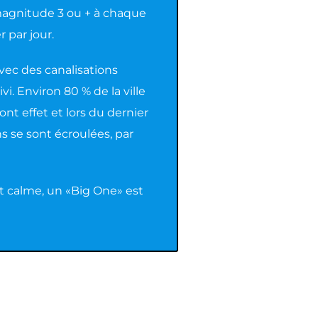
agnitude 3 ou + à chaque
r par jour.
 avec des canalisations
vi. Environ 80 % de la ville
t effet et lors du dernier
 se sont écroulées, par
ôt calme, un «Big One» est