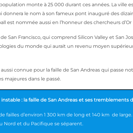
a population monte à 25 000 durant ces années. La ville
 qui donnera le nom à son fameux pont inauguré des dizain
ball est nommée aussi en l’honneur des chercheurs d’Or :
e de San Francisco, qui comprend Silicon Valley et San Jo
ologies du monde qui aurait un revenu moyen supérieu
st aussi connue pour la faille de San Andreas qui passe 
s majeures dans le passé.
instable : la faille de San Andreas et ses tremblements 
 de failles d’environ 1 300 km de long et 140 km de large.
u Nord et du Pacifique se séparent.