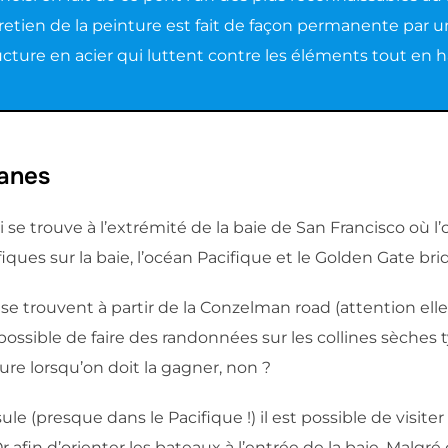
ntretien de la peinture est fait de façon permanente par 
cture en acier qui luttent contre les éléments tout en h
anes
ui se trouve à l’extrémité de la baie de San Francisco où l
ues sur la baie, l’océan Pacifique et le Golden Gate bri
 se trouvent à partir de la Conzelman road (attention elle
 possible de faire des randonnées sur les collines sèches t
ure lorsqu’on doit la gagner, non ?
le (presque dans le Pacifique !) il est possible de visiter l
Or afin d’orienter les bateaux à l’entrée de la baie. Malgr