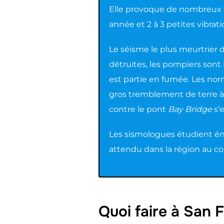
Elle provoque de nombreux 
année et 2 à 3 petites vibrati
Le séisme le plus meurtrier de
détruites, les pompiers sont i
est partie en fumée. Les nor
gros tremblement de terre à
contre le pont
Bay Bridge
s’
Les sismologues étudient éno
attendu dans la région au co
Quoi faire à San 