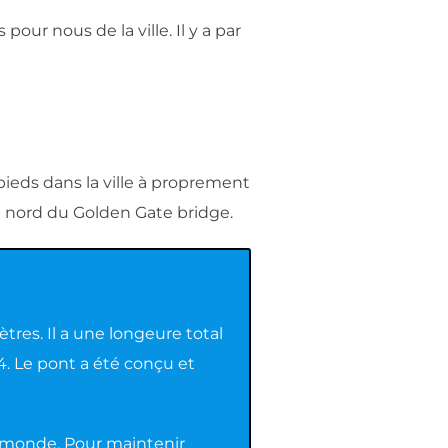
ur nous de la ville. Il y a par
ieds dans la ville à proprement
au nord du Golden Gate bridge.
res. Il a une longeure total
64. Le pont a été conçu et
au monde. Pour maintenir