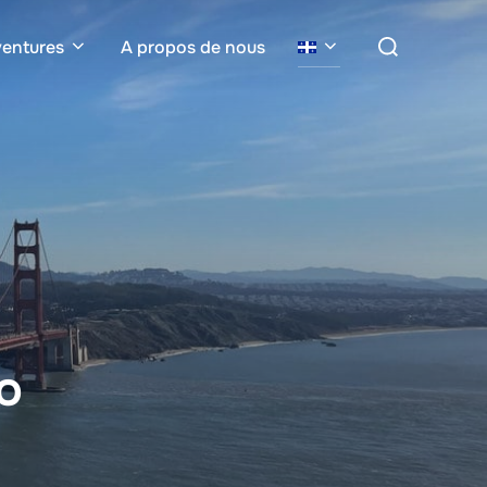
Search
entures
A propos de nous
for:
o